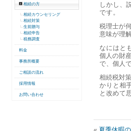
しかし、
相続の方
です。
相続カウンセリング
相続対策
税理士が
生前贈与
相続申告
意味が理
税務調査
なにはと
料金
個人の財
事務所概要
で、個人
ご相談の流れ
相続税対
採用情報
かりと相
と改めて
お問い合わせ
«
夏季休暇